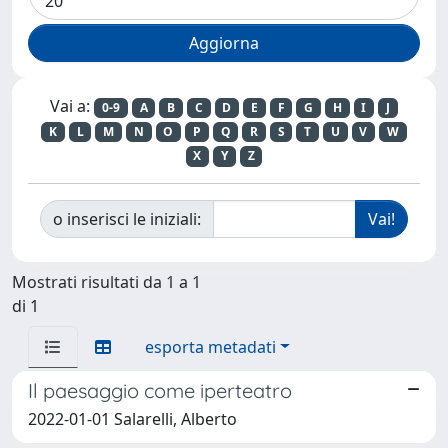
Vai a:
0-9
A
B
C
D
E
F
G
H
I
J
K
L
M
N
O
P
Q
R
S
T
U
V
W
X
Y
Z
o inserisci le iniziali:
Mostrati risultati da 1 a 1
di 1
esporta metadati
Il paesaggio come iperteatro
2022-01-01 Salarelli, Alberto