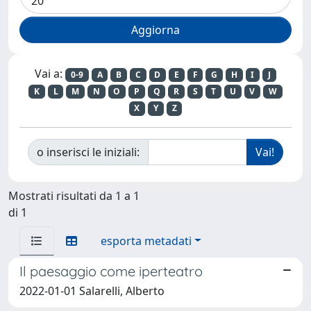
Vai a:
0-9
A
B
C
D
E
F
G
H
I
J
K
L
M
N
O
P
Q
R
S
T
U
V
W
X
Y
Z
o inserisci le iniziali:
Mostrati risultati da 1 a 1
di 1
esporta metadati
Il paesaggio come iperteatro
2022-01-01 Salarelli, Alberto