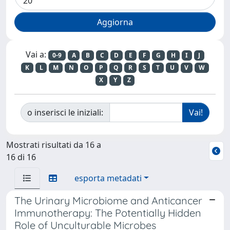
Vai a:
0-9
A
B
C
D
E
F
G
H
I
J
K
L
M
N
O
P
Q
R
S
T
U
V
W
X
Y
Z
o inserisci le iniziali:
Mostrati risultati da 16 a
16 di 16
esporta metadati
The Urinary Microbiome and Anticancer
Immunotherapy: The Potentially Hidden
Role of Unculturable Microbes