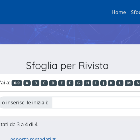
Home
Sfo
Sfoglia per Rivista
ai a:
0-9
A
B
C
D
E
F
G
H
I
J
K
L
M
N
o inserisci le iniziali:
tati da 3 a 4 di 4
esporta metadati