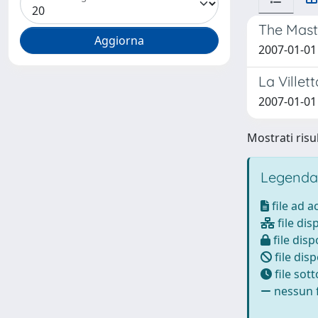
The Maste
2007-01-01 
La Villet
2007-01-01
Mostrati risul
Legenda
file ad 
file dis
file disp
file disp
file sot
nessun f