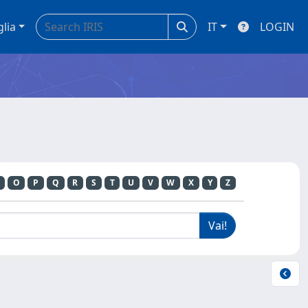
glia
IT
LOGIN
O
P
Q
R
S
T
U
V
W
X
Y
Z