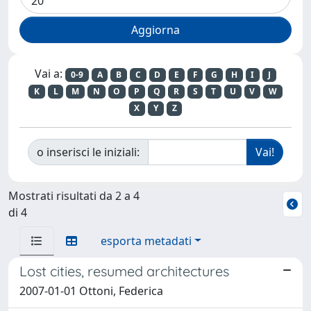
Vai a:
0-9
A
B
C
D
E
F
G
H
I
J
K
L
M
N
O
P
Q
R
S
T
U
V
W
X
Y
Z
o inserisci le iniziali:
Mostrati risultati da 2 a 4
di 4
esporta metadati
Lost cities, resumed architectures
2007-01-01 Ottoni, Federica