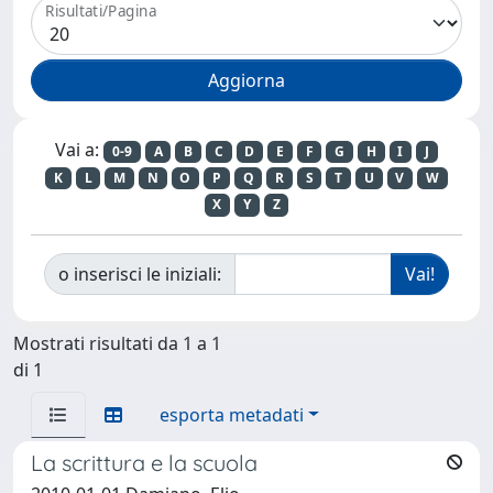
Risultati/Pagina
Vai a:
0-9
A
B
C
D
E
F
G
H
I
J
K
L
M
N
O
P
Q
R
S
T
U
V
W
X
Y
Z
o inserisci le iniziali:
Mostrati risultati da 1 a 1
di 1
esporta metadati
La scrittura e la scuola