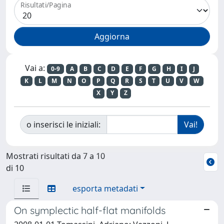
Risultati/Pagina
Vai a:
0-9
A
B
C
D
E
F
G
H
I
J
K
L
M
N
O
P
Q
R
S
T
U
V
W
X
Y
Z
o inserisci le iniziali:
Mostrati risultati da 7 a 10
di 10
esporta metadati
On symplectic half-flat manifolds