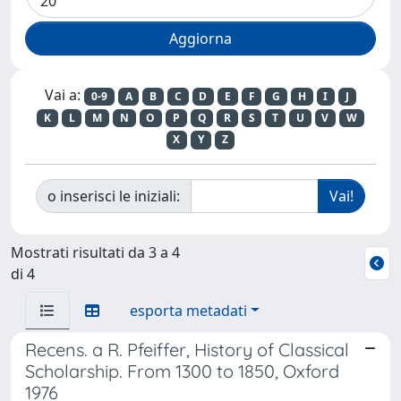
Vai a:
0-9
A
B
C
D
E
F
G
H
I
J
K
L
M
N
O
P
Q
R
S
T
U
V
W
X
Y
Z
o inserisci le iniziali:
Mostrati risultati da 3 a 4
di 4
esporta metadati
Recens. a R. Pfeiffer, History of Classical
Scholarship. From 1300 to 1850, Oxford
1976