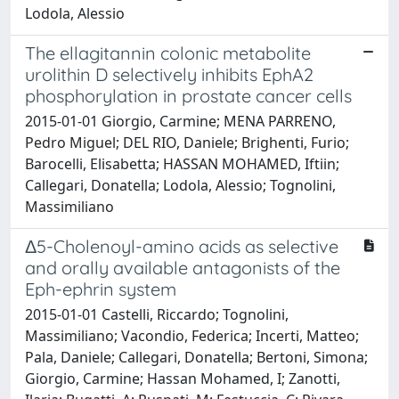
Lodola, Alessio
The ellagitannin colonic metabolite
urolithin D selectively inhibits EphA2
phosphorylation in prostate cancer cells
2015-01-01 Giorgio, Carmine; MENA PARRENO,
Pedro Miguel; DEL RIO, Daniele; Brighenti, Furio;
Barocelli, Elisabetta; HASSAN MOHAMED, Iftiin;
Callegari, Donatella; Lodola, Alessio; Tognolini,
Massimiliano
Δ5-Cholenoyl-amino acids as selective
and orally available antagonists of the
Eph-ephrin system
2015-01-01 Castelli, Riccardo; Tognolini,
Massimiliano; Vacondio, Federica; Incerti, Matteo;
Pala, Daniele; Callegari, Donatella; Bertoni, Simona;
Giorgio, Carmine; Hassan Mohamed, I; Zanotti,