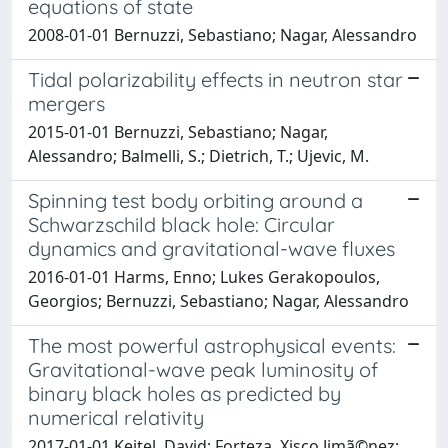
equations of state
2008-01-01 Bernuzzi, Sebastiano; Nagar, Alessandro
Tidal polarizability effects in neutron star
mergers
2015-01-01 Bernuzzi, Sebastiano; Nagar,
Alessandro; Balmelli, S.; Dietrich, T.; Ujevic, M.
Spinning test body orbiting around a
Schwarzschild black hole: Circular
dynamics and gravitational-wave fluxes
2016-01-01 Harms, Enno; Lukes Gerakopoulos,
Georgios; Bernuzzi, Sebastiano; Nagar, Alessandro
The most powerful astrophysical events:
Gravitational-wave peak luminosity of
binary black holes as predicted by
numerical relativity
2017-01-01 Keitel, David; Forteza, Xisco Jimã©nez;