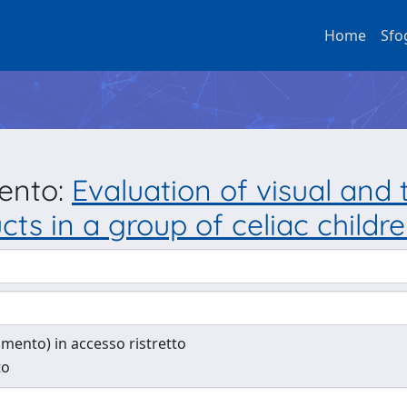
Home
Sfo
mento:
Evaluation of visual and
ts in a group of celiac childre
cumento) in accesso ristretto
to