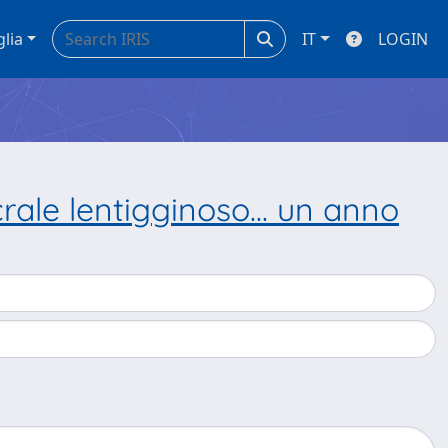
glia
IT
LOGIN
ale lentigginoso... un anno