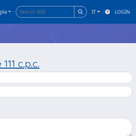
glia
IT
LOGIN
111 c.p.c.