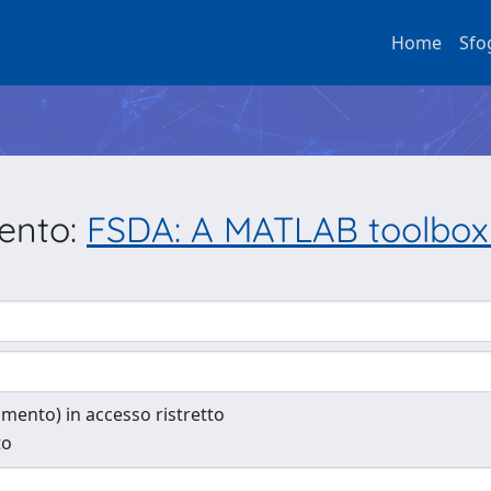
Home
Sfo
mento:
FSDA: A MATLAB toolbox 
cumento) in accesso ristretto
to