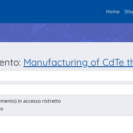
Home
Sfo
mento:
Manufacturing of CdTe th
cumento) in accesso ristretto
to