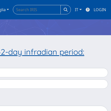
glia
IT
LOGIN
42-day infradian period: