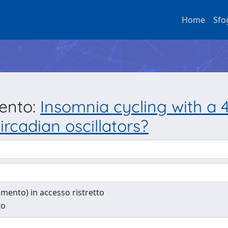
Home
Sfo
mento:
Insomnia cycling with a 
rcadian oscillators?
cumento) in accesso ristretto
to