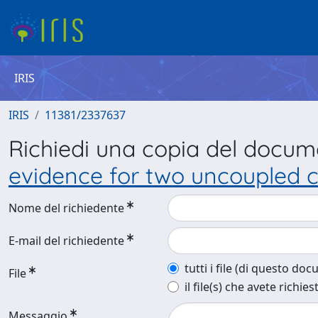
IRIS
IRIS
11381/2337637
Richiedi una copia del docu
evidence for two uncoupled ci
Nome del richiedente
E-mail del richiedente
tutti i file (di questo do
File
il file(s) che avete richies
Messaggio