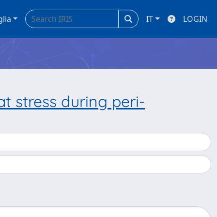
glia
IT
LOGIN
t stress during peri-