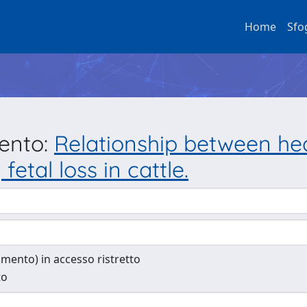
Home
Sfo
mento:
Relationship between hea
etal loss in cattle.
cumento) in accesso ristretto
to