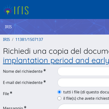
IRIS
IRIS
11381/1507137
Richiedi una copia del docu
implantation period and early f
Nome del richiedente
E-mail del richiedente
tutti i file (di questo do
File
il file(s) che avete richies
Messaggio