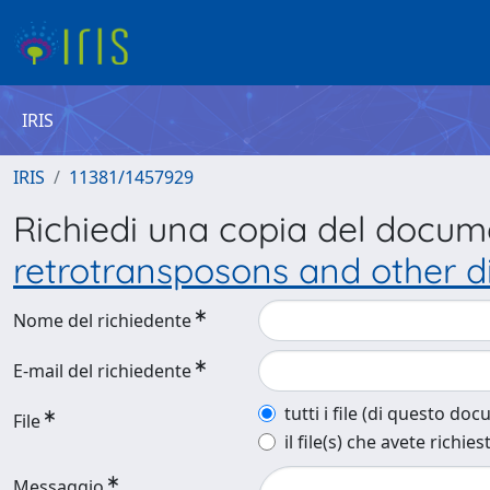
IRIS
IRIS
11381/1457929
Richiedi una copia del docu
retrotransposons and other di
Nome del richiedente
E-mail del richiedente
tutti i file (di questo do
File
il file(s) che avete richies
Messaggio