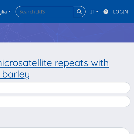
glia
IT
LOGIN
icrosatellite repeats with
 barley