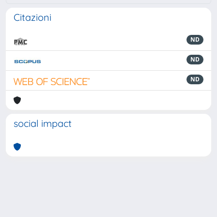
Citazioni
ND
ND
ND
social impact
Powered by
IRIS
-
about IRIS
-
Utilizzo dei cookie
-
Privacy
Copyright © 2026