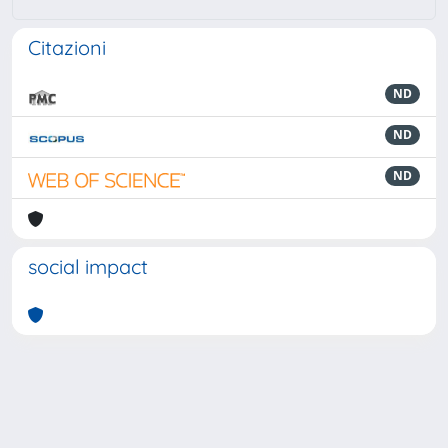
Citazioni
ND
ND
ND
social impact
Powered by
IRIS
-
about IRIS
-