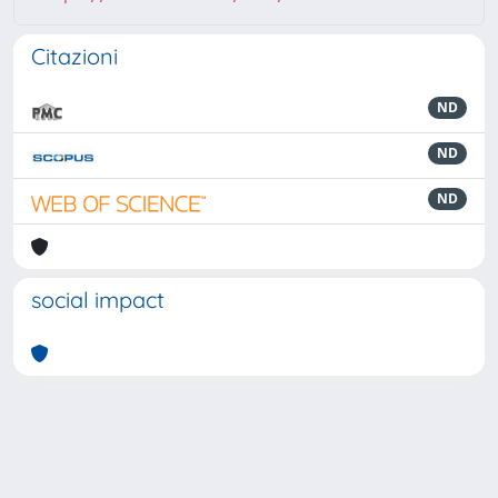
Citazioni
ND
ND
ND
social impact
Powered by
IRIS
-
about IRIS
-