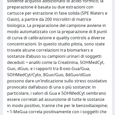
solvente acquoso addizionato di acido formico; la
preparazione è basata su due estrazioni con
cartucce per estrazione in fase solida (SPE Waters e
Oasis), a partire da 200 microlitri di matrice
biologica. La preparazione del campione avviene in
modo automatizzato con la preparazione di 8 punti
di curva di calibrazione e quality controls a diverse
concentrazioni. In questo studio pilota, sono state
trovate alcune correlazioni tra biomarkers e
sostanze d’abuso su campioni urinari di soggetti
deceduti: • analiti come la Creatinina, 5OHMedCyt,
Guo, dGuo, e i rapporti tra 8-oxo-Gua/Gua,
5OHMedCyt/Cyto, 8Guo/Guo, 8dGuo/dGuo
possono dare un’indicazione sullo stress ossidativo
provocato dall’abuso di una o più sostanze: in
particolare, i valori di Gua e 5OHMedCyt sembrano
essere correlati ad assunzione di tutte le sostanze
in modo positivo, tranne che per le benzodiazepine;
• 1-MeGua correla positivamente con i soggetti che