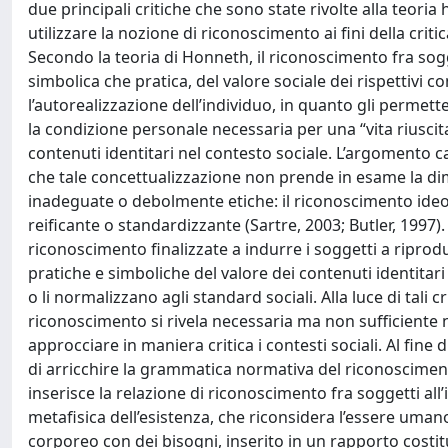
due principali critiche che sono state rivolte alla teori
utilizzare la nozione di riconoscimento ai fini della crit
Secondo la teoria di Honneth, il riconoscimento fra sogg
simbolica che pratica, del valore sociale dei rispettivi c
l’autorealizzazione dell’individuo, in quanto gli perme
la condizione personale necessaria per una “vita riuscita
contenuti identitari nel contesto sociale. L’argomento c
che tale concettualizzazione non prende in esame la d
inadeguate o debolmente etiche: il riconoscimento ideol
reificante o standardizzante (Sartre, 2003; Butler, 1997)
riconoscimento finalizzate a indurre i soggetti a riprodu
pratiche e simboliche del valore dei contenuti identitari
o li normalizzano agli standard sociali. Alla luce di tali
riconoscimento si rivela necessaria ma non sufficiente
approcciare in maniera critica i contesti sociali. Al fine d
di arricchire la grammatica normativa del riconoscime
inserisce la relazione di riconoscimento fra soggetti al
metafisica dell’esistenza, che riconsidera l’essere umano
corporeo con dei bisogni, inserito in un rapporto costit