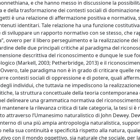
a honnethiana, e che hanno messo in discussione la possibilit
ica e della trasformazione dei contesti sociali di dominazione
etti è una relazione di affermazione positiva e normativa, 
ontenuti identitari. Tale relazione ha una funzione costitutiv
tte di sviluppare un rapporto normativo con se stesso, che r
”, ovvero per il libero perseguimento e la realizzazione dei
ardine delle due principali critiche al paradigma del ricono
imensione descrittiva del riconoscimento e dunque le sue f
ogico (Markell, 2003; Petherbridge, 2013) e il riconoscime
. Ovvero, tale paradigma non è in grado di criticare quelle re
rre contesti sociali di oppressione e di potere, quali afferm
 degli individui, che tuttavia ne impediscono la realizzazion
 critiche, la struttura concettuale della teoria contemporanea 
 nel delineare una grammatica normativa del riconosciment
i mantenere la rilevanza critica di tale categoria, la tesi si è
nto attraverso l’Umanesimo naturalistico di John Dewey. De
l’interno di una più ampia antropologia naturalistica, suppo
 nella sua continuità e specificità rispetto alla natura, qual
utivo con il mondo oggettivo, sia naturale che sociale, per l