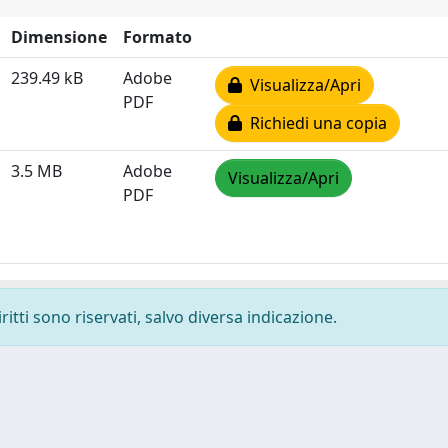
Dimensione
Formato
239.49 kB
Adobe
Visualizza/Apri
PDF
Richiedi una copia
3.5 MB
Adobe
Visualizza/Apri
PDF
ritti sono riservati, salvo diversa indicazione.
-
Privacy