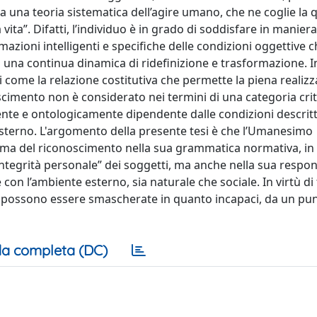
 una teoria sistematica dell’agire umano, che ne coglie la q
a vita”. Difatti, l’individuo è in grado di soddisfare in maniera
rmazioni intelligenti e specifiche delle condizioni oggettive 
 in una continua dinamica di ridefinizione e trasformazione. 
i come la relazione costitutiva che permette la piena realiz
noscimento non è considerato nei termini di una categoria crit
ente e ontologicamente dipendente dalle condizioni descritt
esterno. L'argomento della presente tesi è che l’Umanesimo
digma del riconoscimento nella sua grammatica normativa, i
“integrità personale” dei soggetti, ma anche nella sua respon
ne con l’ambiente esterno, sia naturale che sociale. In virtù di 
o possono essere smascherate in quanto incapaci, da un punt
a completa (DC)