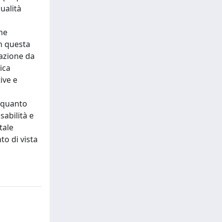
ualità
che
In questa
zazione da
ica
ive e
n quanto
sabilità e
tale
o di vista