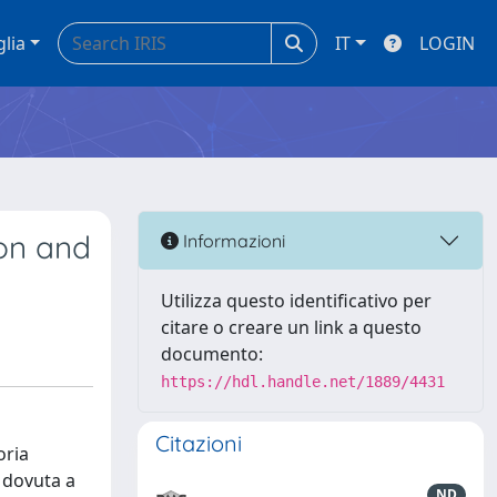
glia
IT
LOGIN
ion and
Informazioni
Utilizza questo identificativo per
citare o creare un link a questo
documento:
https://hdl.handle.net/1889/4431
Citazioni
oria
è dovuta a
ND