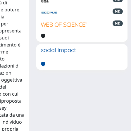
à di
 e potere.
ND
sia
a per
ND
appresenta
 suoi
scimento è
social impact
orme
nto
lazioni di
azioni
e oggettiva
del
o con cui
 riproposta
wey
rtata da una
e individuo
a propria