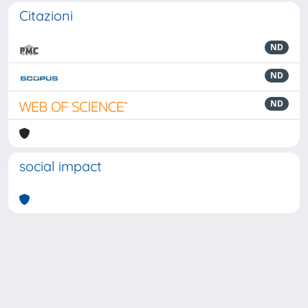
Citazioni
ND
ND
ND
social impact
Powered by
IRIS
-
about IRIS
-
Utilizzo dei cookie
-
Privacy
Copyright © 2026