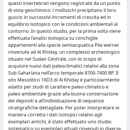
questi invertebrati vengono registrate da un punto
di vista geochimico: i molluschi precipitano il loro
guscio in successivi incrementi di crescita ed in
equilibrio isotopico con le condizioni ambientali al
contorno. In questo studio, per la prima volta viene
effettuata l’analisi isotopica su conchiglie
appartenenti alla specie semiacquatica Pila wernei
rinvenute ad Al Khiday, un complesso archeologico
situato nel Sudan Centrale, con lo scopo di
acquisire nuovi dati paleoclimatici relativi alla zona
Sub-Sahariana nell’arco temporale 8700-7400 BP. Il
sito Mesolitico 16D3 di Al Khiday è particolarmente
adatto per studi di carattere paleo-climatico e
paleo-ambientale grazie alla buona conservazione
dei depositi e all’individuazione di sequenze
stratigrafiche dettagliate. Per poter interpretare in
maniera corretta i dati isotopici relativi agli
esemplari antichi, è stato effettuato uno studio
sistematico su esemplari attuali rinvenuti in diverse