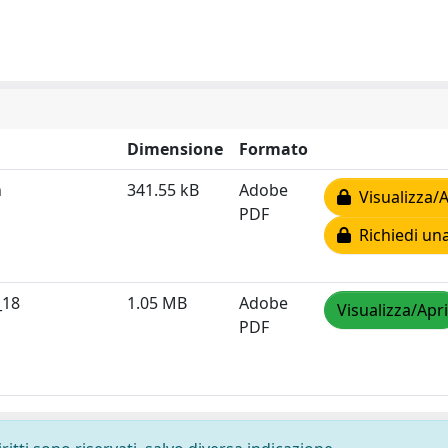
Dimensione
Formato
n
341.55 kB
Adobe
Visualizza/A
PDF
Richiedi una
_18
1.05 MB
Adobe
Visualizza/Apri
PDF