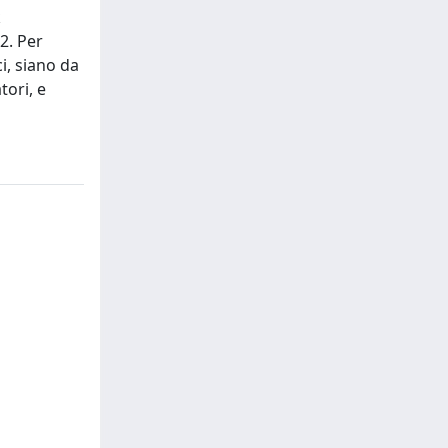
k
2. Per
i, siano da
tori, e