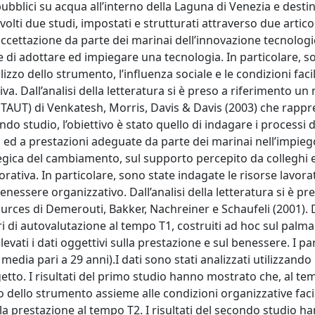
bblici su acqua all’interno della Laguna di Venezia e destin
svolti due studi, impostati e strutturati attraverso due articol
’accettazione da parte dei marinai dell’innovazione tecnologi
e di adottare ed impiegare una tecnologia. In particolare, s
lizzo dello strumento, l’influenza sociale e le condizioni facil
va. Dall’analisi della letteratura si è preso a riferimento un
TAUT) di Venkatesh, Morris, Davis & Davis (2003) che rappr
ndo studio, l’obiettivo è stato quello di indagare i processi d
 ed a prestazioni adeguate da parte dei marinai nell’impieg
ategica del cambiamento, sul supporto percepito da colleghi 
lavorativa. In particolare, sono state indagate le risorse lavora
nessere organizzativo. Dall’analisi della letteratura si è pr
rces di Demerouti, Bakker, Nachreiner e Schaufeli (2001). 
ari di autovalutazione al tempo T1, costruiti ad hoc sul palm
evati i dati oggettivi sulla prestazione e sul benessere. I pa
media pari a 29 anni).I dati sono stati analizzati utilizzando
oggetto. I risultati del primo studio hanno mostrato che, al te
zo dello strumento assieme alle condizioni organizzative facil
 la prestazione al tempo T2. I risultati del secondo studio 