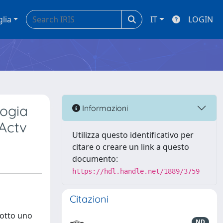
glia
IT
LOGIN
logia
Informazioni
 Actv
Utilizza questo identificativo per
citare o creare un link a questo
documento:
https://hdl.handle.net/1889/3759
Citazioni
dotto uno
ND