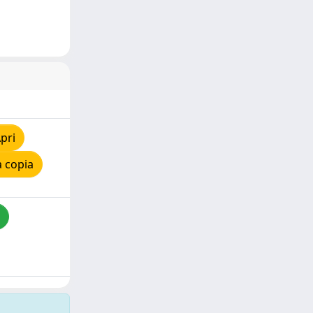
pri
 copia