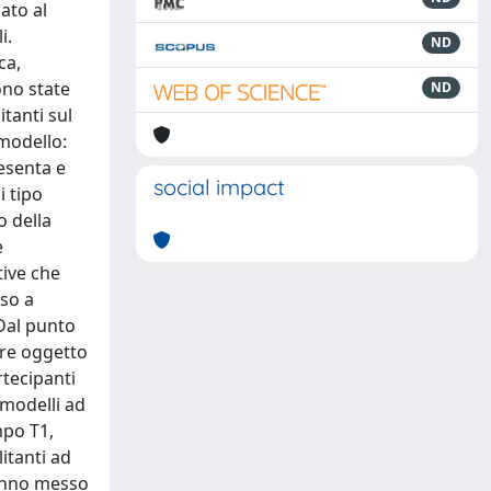
ato al
i.
ND
ca,
ono state
ND
itanti sul
 modello:
esenta e
social impact
i tipo
o della
e
tive che
eso a
Dal punto
are oggetto
rtecipanti
 modelli ad
mpo T1,
itanti ad
hanno messo