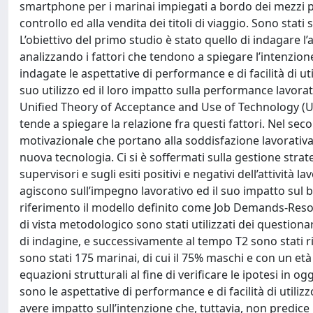
smartphone per i marinai impiegati a bordo dei mezzi pu
controllo ed alla vendita dei titoli di viaggio. Sono stati 
L’obiettivo del primo studio è stato quello di indagare l
analizzando i fattori che tendono a spiegare l’intenzion
indagate le aspettative di performance e di facilità di uti
suo utilizzo ed il loro impatto sulla performance lavorati
Unified Theory of Acceptance and Use of Technology (U
tende a spiegare la relazione fra questi fattori. Nel seco
motivazionale che portano alla soddisfazione lavorativa
nuova tecnologia. Ci si è soffermati sulla gestione str
supervisori e sugli esiti positivi e negativi dell’attività 
agiscono sull’impegno lavorativo ed il suo impatto sul be
riferimento il modello definito come Job Demands-Resou
di vista metodologico sono stati utilizzati dei question
di indagine, e successivamente al tempo T2 sono stati ril
sono stati 175 marinai, di cui il 75% maschi e con un età 
equazioni strutturali al fine di verificare le ipotesi in 
sono le aspettative di performance e di facilità di utiliz
avere impatto sull’intenzione che, tuttavia, non predice