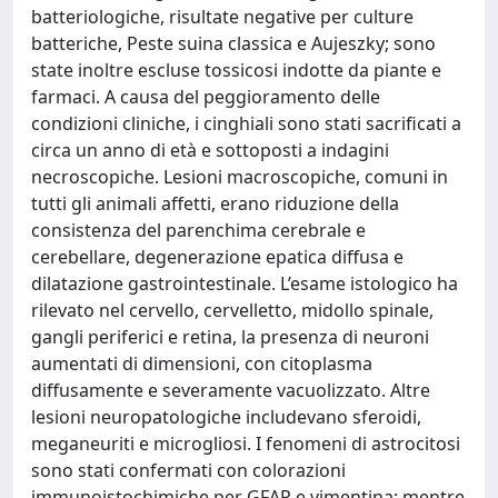
batteriologiche, risultate negative per culture
batteriche, Peste suina classica e Aujeszky; sono
state inoltre escluse tossicosi indotte da piante e
farmaci. A causa del peggioramento delle
condizioni cliniche, i cinghiali sono stati sacrificati a
circa un anno di età e sottoposti a indagini
necroscopiche. Lesioni macroscopiche, comuni in
tutti gli animali affetti, erano riduzione della
consistenza del parenchima cerebrale e
cerebellare, degenerazione epatica diffusa e
dilatazione gastrointestinale. L’esame istologico ha
rilevato nel cervello, cervelletto, midollo spinale,
gangli periferici e retina, la presenza di neuroni
aumentati di dimensioni, con citoplasma
diffusamente e severamente vacuolizzato. Altre
lesioni neuropatologiche includevano sferoidi,
meganeuriti e microgliosi. I fenomeni di astrocitosi
sono stati confermati con colorazioni
immunoistochimiche per GFAP e vimentina; mentre