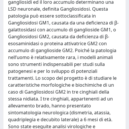
gangliosidi ed il loro accumulo determinano una
LSD neuronale, definita Gangliosidosi. Questa
patologia può essere sottoclassificata in
Gangliosidosi GM1, causata da una deficienza di β-
galattosidasi con accumulo di ganglioside GM1, o
Gangliosidosi GM2, causata da deficienza di β-
esosaminidasi o proteina attivatrice GM2 con
accumulo di ganglioside GM2. Poiché la patologia
nell’uomo è relativamente rara, i modelli animali
sono strumenti indispensabili per studi sulla
patogenesi e per lo sviluppo di potenziali
trattamenti. Lo scopo del progetto è di studiare le
caratteristiche morfologiche e biochimiche di un
caso di Gangliosidosi GM2 in tre cinghiali della
stessa nidiata. I tre cinghiali, appartenenti ad un
allevamento brado, hanno presentato
sintomatologia neurologica (dismetria, atassia,
quadriplegia e decubito laterale) a 6 mesi di età.
Sono state eseguite analisi virologiche e