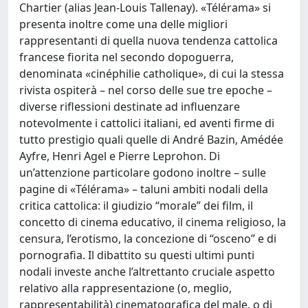
Chartier (alias Jean-Louis Tallenay). «Télérama» si
presenta inoltre come una delle migliori
rappresentanti di quella nuova tendenza cattolica
francese fiorita nel secondo dopoguerra,
denominata «cinéphilie catholique», di cui la stessa
rivista ospiterà – nel corso delle sue tre epoche –
diverse riflessioni destinate ad influenzare
notevolmente i cattolici italiani, ed aventi firme di
tutto prestigio quali quelle di André Bazin, Amédée
Ayfre, Henri Agel e Pierre Leprohon. Di
un’attenzione particolare godono inoltre – sulle
pagine di «Télérama» – taluni ambiti nodali della
critica cattolica: il giudizio “morale” dei film, il
concetto di cinema educativo, il cinema religioso, la
censura, l’erotismo, la concezione di “osceno” e di
pornografia. Il dibattito su questi ultimi punti
nodali investe anche l’altrettanto cruciale aspetto
relativo alla rappresentazione (o, meglio,
rappresentabilità) cinematografica del male, o di