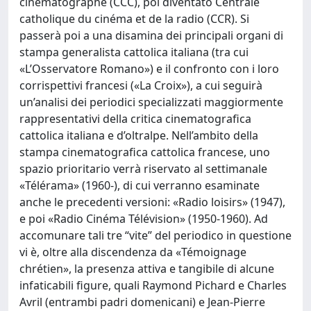
cinématographe (CCC), poi diventato Centrale
catholique du cinéma et de la radio (CCR). Si
passerà poi a una disamina dei principali organi di
stampa generalista cattolica italiana (tra cui
«L’Osservatore Romano») e il confronto con i loro
corrispettivi francesi («La Croix»), a cui seguirà
un’analisi dei periodici specializzati maggiormente
rappresentativi della critica cinematografica
cattolica italiana e d’oltralpe. Nell’ambito della
stampa cinematografica cattolica francese, uno
spazio prioritario verrà riservato al settimanale
«Télérama» (1960-), di cui verranno esaminate
anche le precedenti versioni: «Radio loisirs» (1947),
e poi «Radio Cinéma Télévision» (1950-1960). Ad
accomunare tali tre “vite” del periodico in questione
vi è, oltre alla discendenza da «Témoignage
chrétien», la presenza attiva e tangibile di alcune
infaticabili figure, quali Raymond Pichard e Charles
Avril (entrambi padri domenicani) e Jean-Pierre