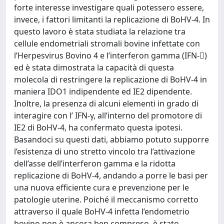
forte interesse investigare quali potessero essere,
invece, i fattori limitanti la replicazione di BoHV-4. In
questo lavoro è stata studiata la relazione tra
cellule endometriali stromali bovine infettate con
l’Herpesvirus Bovino 4 e l’interferon gamma (IFN-)
ed è stata dimostrata la capacità di questa
molecola di restringere la replicazione di BoHV-4 in
maniera IDO1 indipendente ed IE2 dipendente.
Inoltre, la presenza di alcuni elementi in grado di
interagire con l’ IFN-γ, all’interno del promotore di
IE2 di BoHV-4, ha confermato questa ipotesi.
Basandoci su questi dati, abbiamo potuto supporre
l’esistenza di uno stretto vincolo tra l’attivazione
dell’asse dell’interferon gamma e la ridotta
replicazione di BoHV-4, andando a porre le basi per
una nuova efficiente cura e prevenzione per le
patologie uterine. Poiché il meccanismo corretto
attraverso il quale BoHV-4 infetta l’endometrio
bovino non è ancora ben compreso, è stato