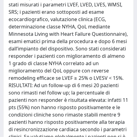
stati misurati i parametri LVEF, LVED, LVES, WMSI,
SRS; i pazienti erano sottoposti ad esame
ecocardiografico, valutazione clinica (ECG,
determinazione classe NYHA, QoL mediante
Minnesota Living with Heart Failure Questionnaire),
esami ematici prima della procedura e dopo 6 mesi
dall’impianto del dispositivo. Sono stati considerati
responder i pazienti con miglioramento di almeno
1 grado di classe NYHA correlato ad un
miglioramento del QoL oppure con reverse
remodeling efficace se LVEF ≥ 25% o LVESV < 15%.
RISULTATI: Ad un follow-up di 6 mesi 20 pazienti
sono rimasti nel follow up; la percentuale di
pazienti non responder è risultata elevata: infatti 11
pts (55%) non hanno risposto positivamente e le
condizioni cliniche sono rimaste stabili mentre 9
pazienti hanno risposto positivamente alla terapia
di resincronizzazione cardiaca secondo i parametri
clinici. Se valutiamo globalmente i pazienti non si è