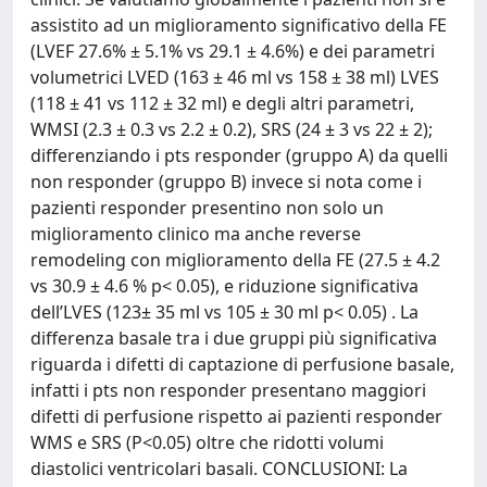
assistito ad un miglioramento significativo della FE
(LVEF 27.6% ± 5.1% vs 29.1 ± 4.6%) e dei parametri
volumetrici LVED (163 ± 46 ml vs 158 ± 38 ml) LVES
(118 ± 41 vs 112 ± 32 ml) e degli altri parametri,
WMSI (2.3 ± 0.3 vs 2.2 ± 0.2), SRS (24 ± 3 vs 22 ± 2);
differenziando i pts responder (gruppo A) da quelli
non responder (gruppo B) invece si nota come i
pazienti responder presentino non solo un
miglioramento clinico ma anche reverse
remodeling con miglioramento della FE (27.5 ± 4.2
vs 30.9 ± 4.6 % p< 0.05), e riduzione significativa
dell’LVES (123± 35 ml vs 105 ± 30 ml p< 0.05) . La
differenza basale tra i due gruppi più significativa
riguarda i difetti di captazione di perfusione basale,
infatti i pts non responder presentano maggiori
difetti di perfusione rispetto ai pazienti responder
WMS e SRS (P<0.05) oltre che ridotti volumi
diastolici ventricolari basali. CONCLUSIONI: La