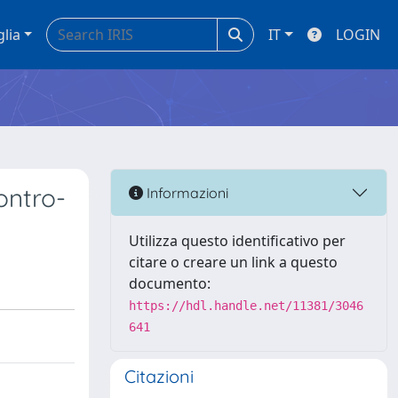
glia
IT
LOGIN
ontro-
Informazioni
Utilizza questo identificativo per
citare o creare un link a questo
documento:
https://hdl.handle.net/11381/3046
641
Citazioni