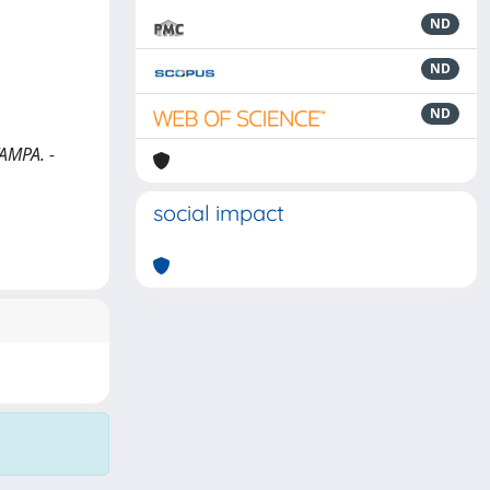
ND
ND
ND
TAMPA. -
social impact