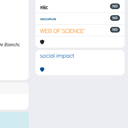
ND
ND
ND
e Bianchi,
social impact