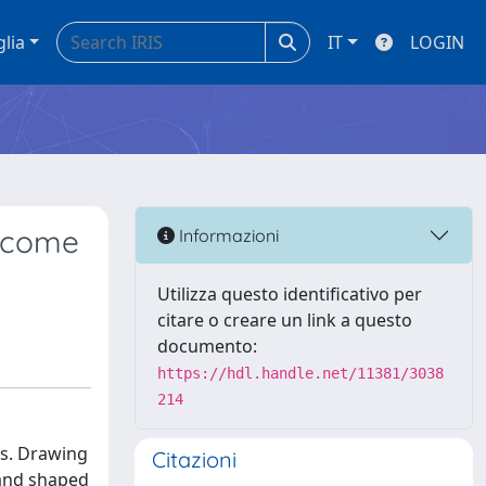
glia
IT
LOGIN
a come
Informazioni
Utilizza questo identificativo per
citare o creare un link a questo
documento:
https://hdl.handle.net/11381/3038
214
ns. Drawing
Citazioni
d and shaped