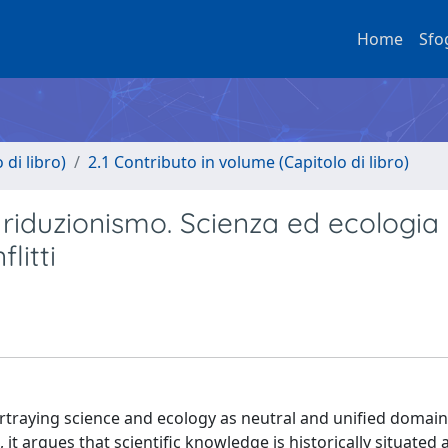
Home
Sfo
di libro)
2.1 Contributo in volume (Capitolo di libro)
il riduzionismo. Scienza ed ecologi
litti
ortraying science and ecology as neutral and unified domai
 it argues that scientific knowledge is historically situate