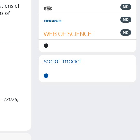
ations of
ND
ms of
ND
ND
social impact
 - (2025).