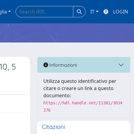
glia
IT
LOGIN
10, 5
Informazioni
Utilizza questo identificativo per
citare o creare un link a questo
documento:
https://hdl.handle.net/11381/3034
276
Citazioni