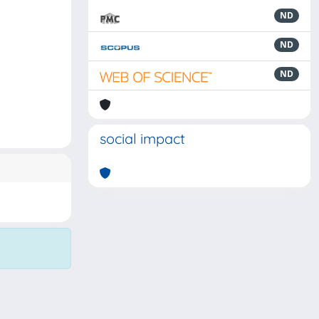
ND
ND
ND
social impact