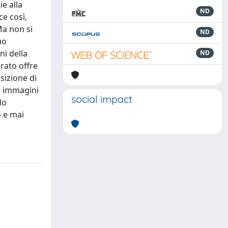
ie alla
ND
ce così,
Ma non si
ND
uo
ni della
ND
urato offre
sizione di
i immagini
social impact
do
o e mai