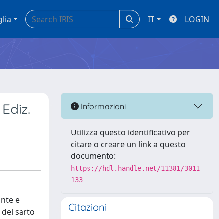
glia
IT
LOGIN
Ediz.
Informazioni
Utilizza questo identificativo per
citare o creare un link a questo
documento:
https://hdl.handle.net/11381/3011
133
ante e
Citazioni
 del sarto