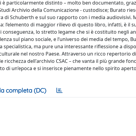
i si è particolarmente distinto – molto ben documentato, graz
Studi Archivio della Comunicazione - custodisce; Burato ries
ura di Schuberth e sul suo rapporto con i media audiovisivi. 
l’elemento di maggior rilievo di questo libro, infatti, è il s
i conseguenza, lo stretto legame che si è costituito negli an
alenza sul piano sociale, e l’universo dei media del tempo, B
a specialistica, ma pure una interessante riflessione a dispo
ulturale nel nostro Paese. Attraverso un ricco repertorio d
e ricchezza dell'archivio CSAC – che vanta il più grande fon
ato di un’epoca e si inserisce pienamente nello spirito apert
a completa (DC)