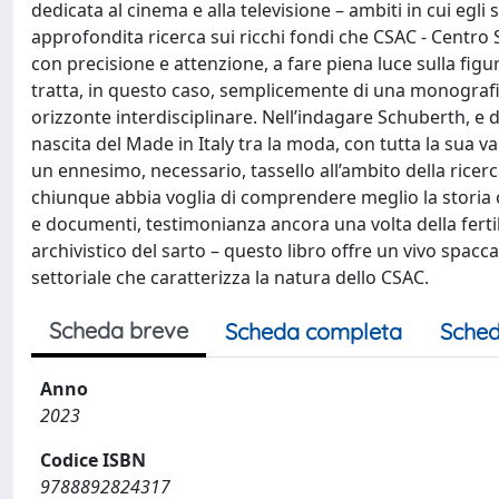
dedicata al cinema e alla televisione – ambiti in cui egl
approfondita ricerca sui ricchi fondi che CSAC - Centro 
con precisione e attenzione, a fare piena luce sulla fig
tratta, in questo caso, semplicemente di una monografia: 
orizzonte interdisciplinare. Nell’indagare Schuberth, e d
nascita del Made in Italy tra la moda, con tutta la sua v
un ennesimo, necessario, tassello all’ambito della ricerc
chiunque abbia voglia di comprendere meglio la storia c
e documenti, testimonianza ancora una volta della fertil
archivistico del sarto – questo libro offre un vivo spacc
settoriale che caratterizza la natura dello CSAC.
Scheda breve
Scheda completa
Sched
Anno
2023
Codice ISBN
9788892824317