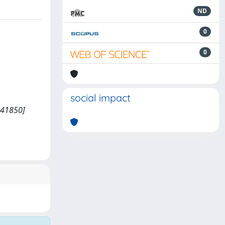
ND
0
0
social impact
5641850]