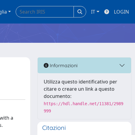
glia
IT
LOGIN
Informazioni
Utilizza questo identificativo per
citare o creare un link a questo
documento:
https://hdl.handle.net/11381/2989
999
with a
s.
Citazioni