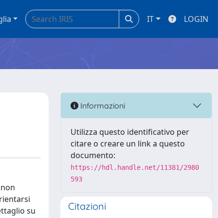
glia
IT
LOGIN
Informazioni
Utilizza questo identificativo per
citare o creare un link a questo
documento:
https://hdl.handle.net/11381/2980
593
 non
rientarsi
Citazioni
ttaglio su