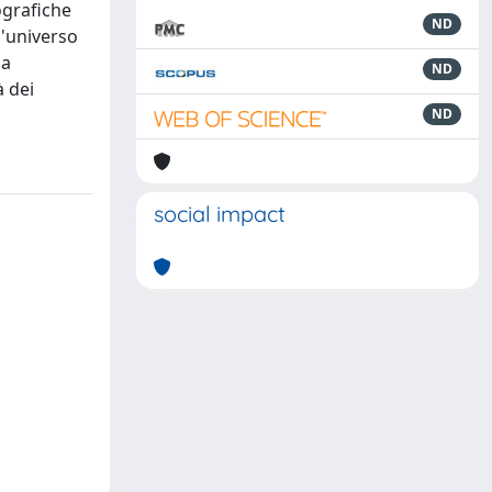
ografiche
ND
l'universo
la
ND
à dei
ND
social impact