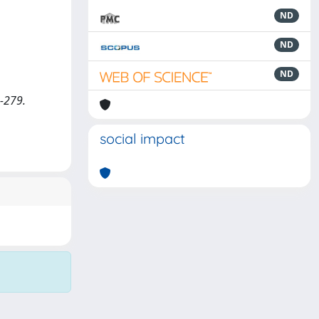
ND
ND
ND
9-279.
social impact