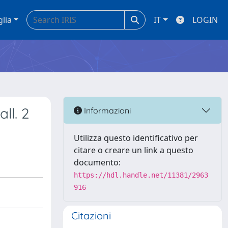
glia
IT
LOGIN
ll. 2
Informazioni
Utilizza questo identificativo per
citare o creare un link a questo
documento:
https://hdl.handle.net/11381/2963
916
Citazioni