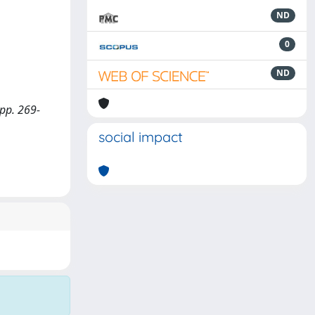
ND
0
ND
 pp. 269-
social impact