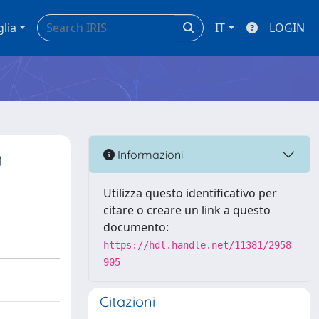
glia
IT
LOGIN
n
Informazioni
Utilizza questo identificativo per
citare o creare un link a questo
documento:
https://hdl.handle.net/11381/2958
905
Citazioni