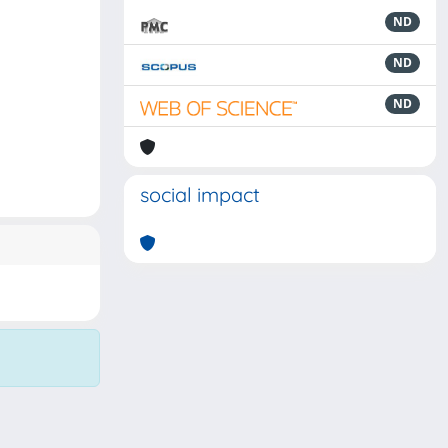
ND
ND
ND
social impact