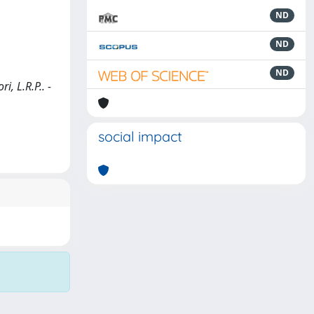
ND
ND
ND
i, L.R.P.. -
social impact