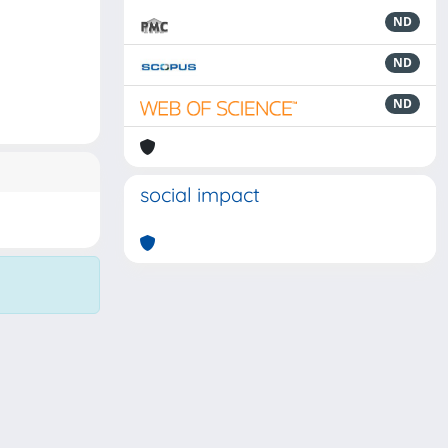
ND
ND
ND
social impact