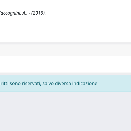
ccagnini, A.. - (2019).
ritti sono riservati, salvo diversa indicazione.