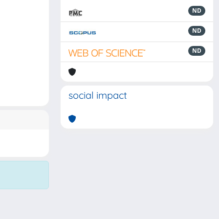
ND
ND
ND
social impact