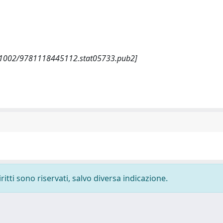
. [10.1002/9781118445112.stat05733.pub2]
ritti sono riservati, salvo diversa indicazione.