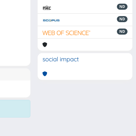
ND
ND
ND
social impact