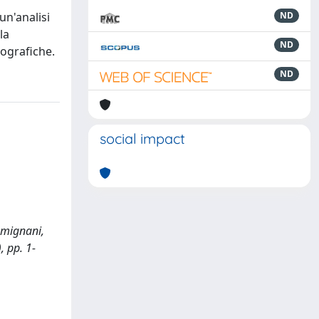
un'analisi
ND
la
ND
eografiche.
ND
social impact
emignani,
), pp. 1-