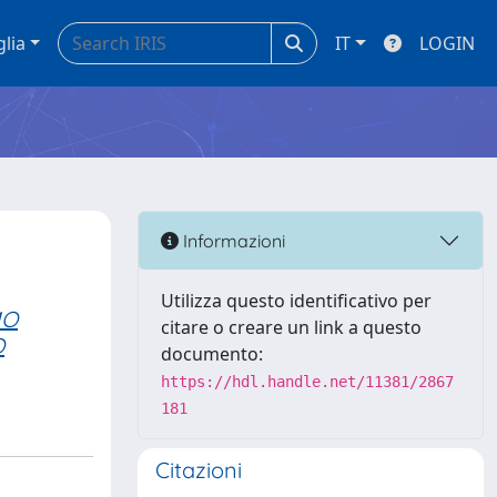
glia
IT
LOGIN
Informazioni
Utilizza questo identificativo per
MO
citare o creare un link a questo
O
documento:
https://hdl.handle.net/11381/2867
181
Citazioni