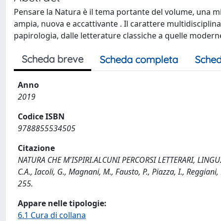
Pensare la Natura è il tema portante del volume, una mis
ampia, nuova e accattivante . Il carattere multidisciplina
papirologia, dalle letterature classiche a quelle mode
Scheda breve
Scheda completa
Sched
Anno
2019
Codice ISBN
9788855534505
Citazione
NATURA CHE M'ISPIRI.ALCUNI PERCORSI LETTERARI, LINGUIST
C.A., Iacoli, G., Magnani, M., Fausto, P., Piazza, I., Reggiani, N
255.
Appare nelle tipologie:
6.1 Cura di collana