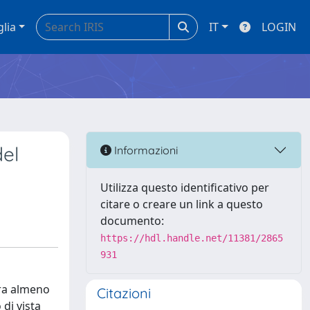
glia
IT
LOGIN
del
Informazioni
Utilizza questo identificativo per
citare o creare un link a questo
documento:
https://hdl.handle.net/11381/2865
931
ura almeno
Citazioni
 di vista