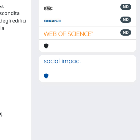
a.
ND
bscondita
ND
egli edifici
la
ND
social impact
).