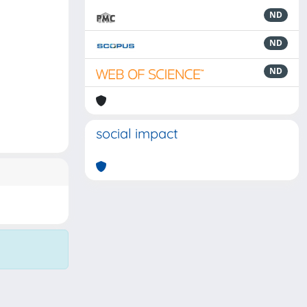
ND
ND
ND
social impact