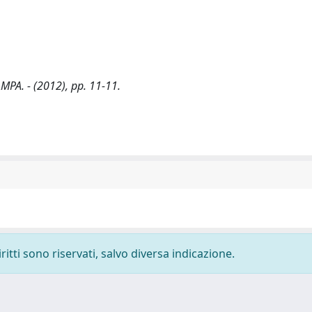
TAMPA. - (2012), pp. 11-11.
ritti sono riservati, salvo diversa indicazione.