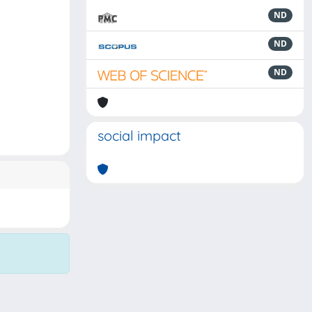
ND
ND
ND
social impact