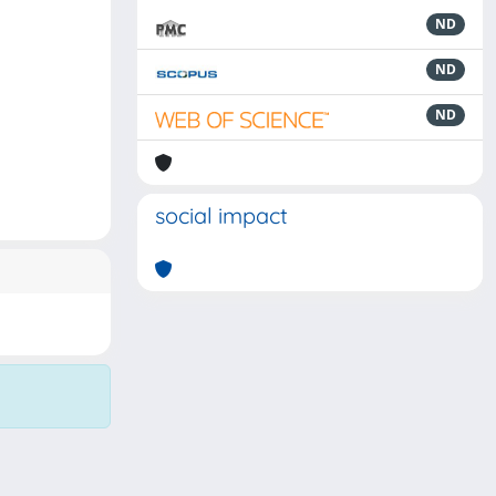
ND
ND
ND
social impact