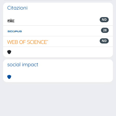
Citazioni
ND
28
ND
social impact
Powered by
IRIS
-
about IRIS
-
Utilizzo dei cookie
-
Privacy
Copyright © 2026