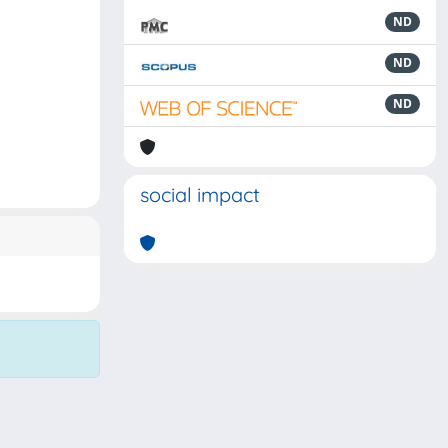
ND
ND
ND
social impact